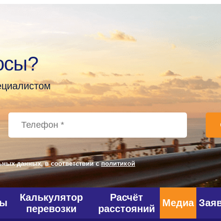
осы?
пециалистом
ьных данных, в соответствии с
политикой
Калькулятор
Расчёт
фы
Медиа
Зая
перевозки
расстояний