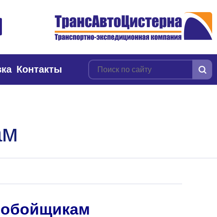
вка
Контакты
ам
нобойщикам