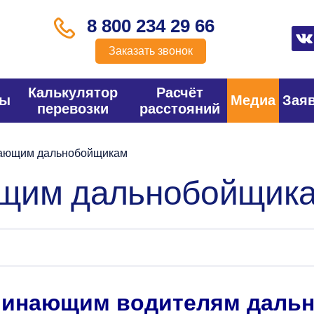
8 800 234 29 66
Заказать звонок
Калькулятор
Расчёт
фы
Медиа
Зая
перевозки
расстояний
ающим дальнобойщикам
ющим дальнобойщик
чинающим водителям даль