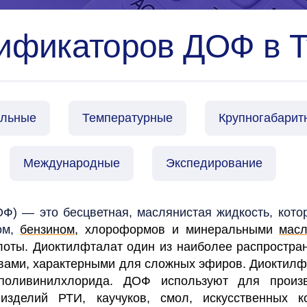
ификаторов ДОФ в Ту
альные
Температурные
Крупногабарит
Международные
Экспедирование
ОФ)
—
это бесцветная, маслянистая жидкость, кото
м,
бензином
, хлороформов и минеральными
мас
оты. Диоктилфталат один из наиболее распростра
вами, характерными для сложных эфиров.
Диоктилф
поливинилхлорида.
ДОФ используют для произ
х изделий РТИ, каучуков, смол, искусственных