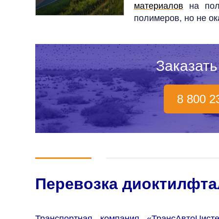
материалов
на поли
полимеров, но не ок
Заказать
8 800 2
Перевозка диоктилфта
Транспортная компания «ТрансАвтоЦист