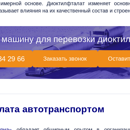
мерной основе. Диоктилфталат изменяет основн
азывает влияния на их качественный состав и строен
 машину для перевозки диокти
34 29 66
Заказать звонок
Оставит
лата автотранспортом
ерна»
обладает обширным опытом в организаци