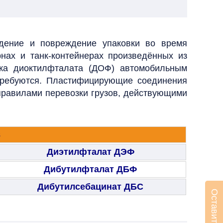
адение и повреждение упаковки во время
рнах и танк-контейнерах произведённых из
вка диоктилфталата (ДОФ) автомобильным
требуются. Пластифицирующие соединения
 правилами перевозки грузов, действующими
в
Диэтилфталат ДЭФ
Дибутилфталат ДБФ
Дибутилсебацинат ДБС