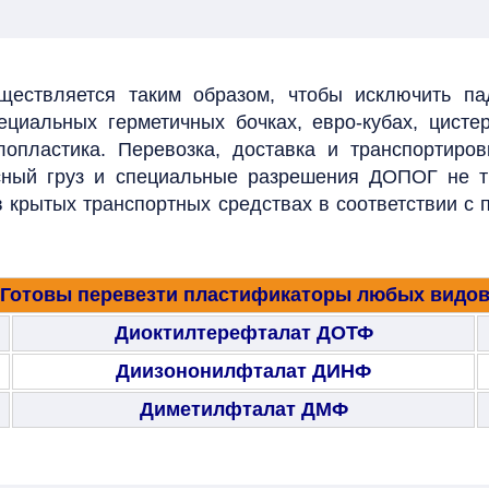
ществляется таким образом, чтобы исключить п
циальных герметичных бочках, евро-кубах, цисте
лопластика.
Перевозка, доставка и транспортиро
пасный груз и специальные разрешения ДОПОГ не 
 крытых транспортных средствах в соответствии с
Готовы перевезти пластификаторы любых видо
Диоктилтерефталат ДОТФ
Диизононилфталат ДИНФ
Диметилфталат ДМФ