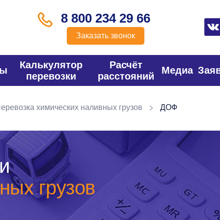
8 800 234 29 66
Заказать звонок
Калькулятор
Расчёт
фы
Медиа
Зая
перевозки
расстояний
еревозка химических наливных грузов
ДОФ
и
ных грузов