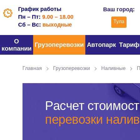
График работы
Ваш город:
Пн – Пт:
9.00 – 18.00
Тула
Сб – Вс:
выходные
О
Грузоперевозки
Автопарк
Тари
компании
Главная
Грузоперевозки
Наливные
П
Расчет стоимост
перевозки налив