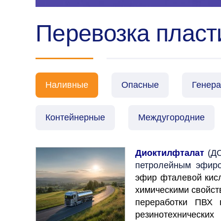
Перевозка пласт
Наливные
Опасные
Генер
Контейнерные
Междугородние
Диоктилфталат
(Д
петролейным эфиро
эфир фталевой кисл
химическими свойст
переработки ПВХ 
резинотехнически