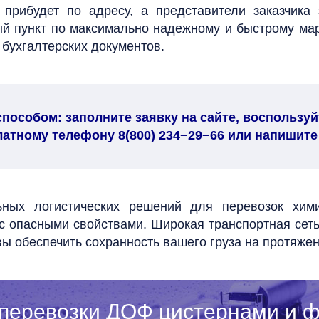
 прибудет по адресу, а представители заказчика
ый пункт по максимально надежному и быстрому ма
 бухгалтерских документов.
особом: заполните заявку на сайте, воспользуй
латному телефону 8(800) 234−29−66 или напишите 
ных логистических решений для перевозок хими
в с опасными свойствами. Широкая транспортная сет
вы обеспечить сохранность вашего груза на протяжен
 перевозки ДОФ цистернами и ф