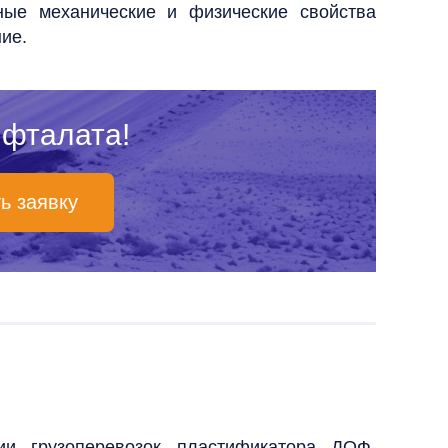
ые механические и физические свойства
ие.
лфталата!
ь заявку
и грузоперевозок пластификатора ДОФ.