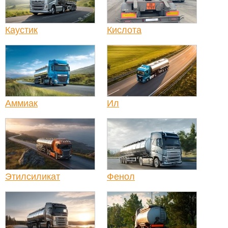
Каустик
Кислота
Аммиак
Ил
Этилсиликат
Фенол