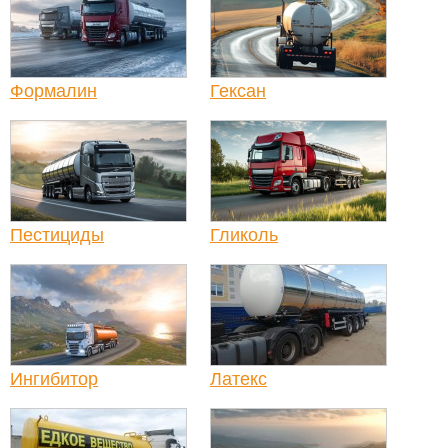
Формалин
Гексан
Пестициды
Гликоль
Ингибитор
Латекс