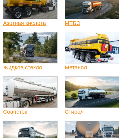
Азотная кислота
МТБЭ
Жидкое стекло
Метанол
Соапсток
Стирол