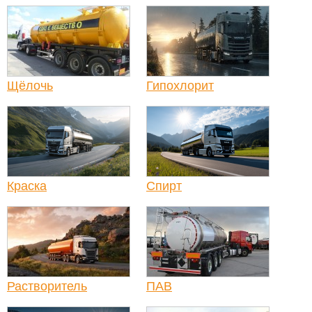
Щёлочь
Гипохлорит
Краска
Спирт
Растворитель
ПАВ