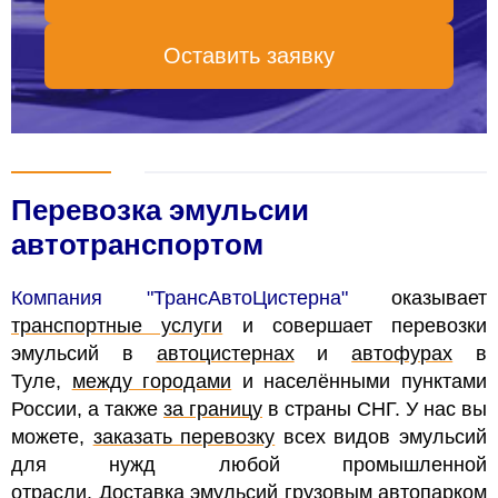
Оставить заявку
Перевозка эмульсии
автотранспортом
Компания "ТрансАвтоЦистерна"
оказывает
транспортные услуги
и совершает перевозки
эмульсий в
автоцистернах
и
автофурах
в
Туле,
между городами
и населёнными пунктами
России, а также
за границу
в страны СНГ.
У нас вы
можете,
заказать перевозку
всех видов эмульсий
для нужд любой промышленной
отрасли.
Доставка эмульсий грузовым
автопарком