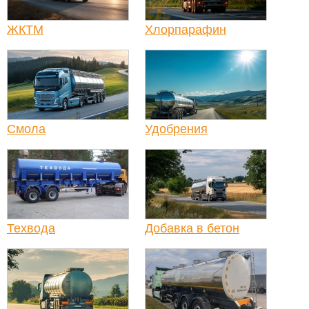
ЖКТМ
Хлорпарафин
Смола
Удобрения
Техвода
Добавка в бетон