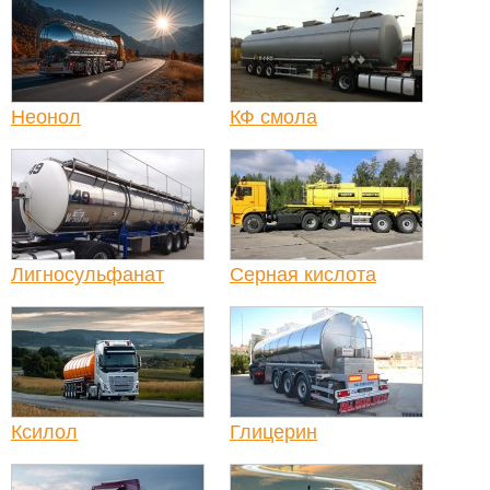
Неонол
КФ смола
Лигносульфанат
Серная кислота
Ксилол
Глицерин