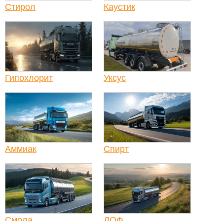
Стирол
Каустик
Гипохлорит
Уксус
Аммиак
Спирт
Смола
ДОФ