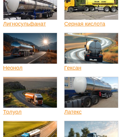
Лигносульфанат
Серная кислота
Неонол
Гексан
Толуол
Латекс