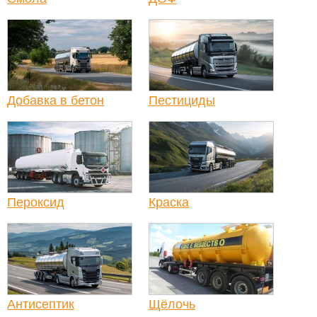
Добавка в бетон
Пестициды
Пероксид
Краска
Антисептик
Щёлочь