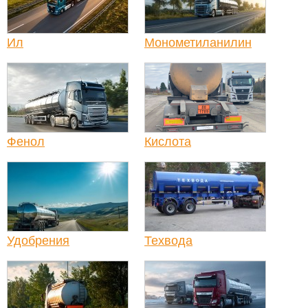
Ил
Монометиланилин
Фенол
Кислота
Удобрения
Техвода