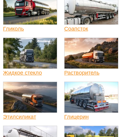
Гликоль
Соапсток
Жидкое стекло
Растворитель
Этилсиликат
Глицерин