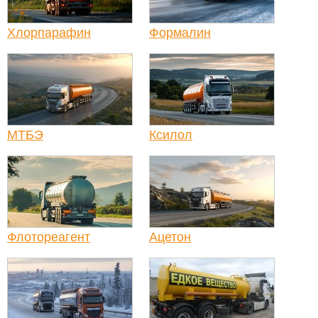
Хлорпарафин
Формалин
МТБЭ
Ксилол
Флотореагент
Ацетон