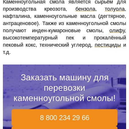
Каменноугольная смола является сырьём для
производства креозота,
бензола
,
толуола
,
нафталина, каменноугольные масла (дегтярное,
антраценовое). Также из каменноугольной смолы
получают инден-кумароновые смолы,
олифу
,
высокотемпературный пек и прокалённый
пековый кокс, технический углерод,
пестициды
и
т.д.
Заказать машину для
перевозки
каменноугольной смолы!
8 800 234 29 66