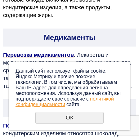
кондитерские изделия, а также продукты,
содержащие жиры.
Медикаменты
Перевозка медикаментов
. Лекарства и
медицинские препараты — это обширная группа
средств, включающая разнообразные формы:
Данный сайт использует файлы cookie,
Яндекс.Метрику и прочие похожие
таблетки, капсулы, вакцины, растворы, мази, а
технологии. В том числе, мы обрабатываем
также ветеринарные препараты и многое другое.
Ваш IP-адрес для определения региона
местоположения. Используя данный сайт, вы
подтверждаете свое согласие с
политикой
конфиденциальности
сайта.
Кондитерские изделия
ОК
Перевозка кондитерских изделий
. К сахаристым
кондитерским изделиям относятся шоколад,