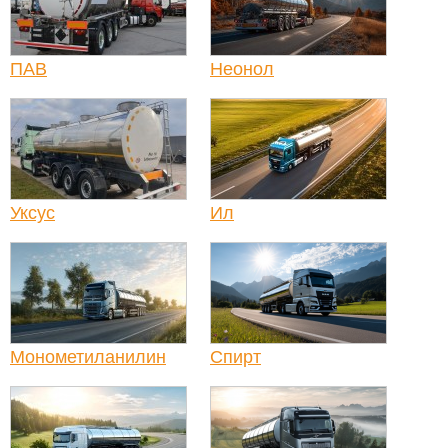
ПАВ
Неонол
Уксус
Ил
Монометиланилин
Спирт