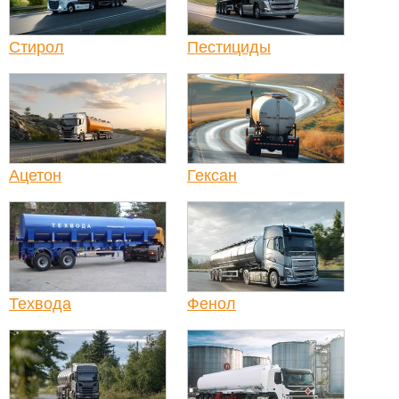
Стирол
Пестициды
Ацетон
Гексан
Техвода
Фенол