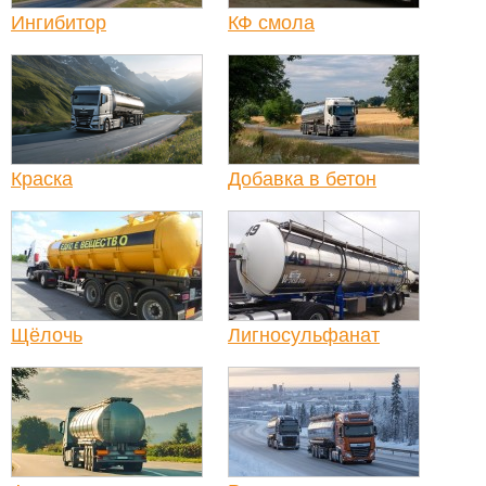
Ингибитор
КФ смола
Краска
Добавка в бетон
Щёлочь
Лигносульфанат