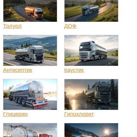
Толуол
ДОФ
Антисептик
Каустик
Глицерин
Гипохлорит