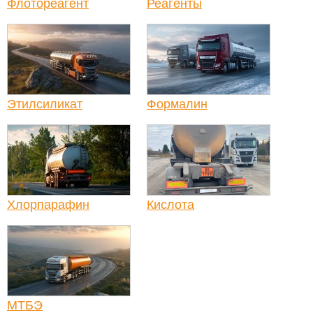
Флотореагент
Реагенты
Этилсиликат
Формалин
Хлорпарафин
Кислота
МТБЭ