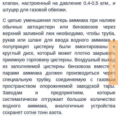
клапан, настроенный на давление 0,4-0,5 атм., и
штуцер для газовой обвязки.
С целью уменьшения потерь аммиака при наливе
обычных автоцистерн или бензовозов через
верхний заливной люк необходимо, чтобы труба,
рукав или шланг для ввода водного аммиака в
полуприцеп цистерну были вмонтированы в
Оставить заявку
круглый диск, который может плотно закрывать
приемную горловину цистерны.
Воздушный выход
из заполняемой цистерны бензовоза вместе с
парами аммиака должен производиться через
специальную трубку, соединяемую с газовым
пространством опорожняемой заводской тары.
Заводам и предприятиям, которые
систематически отгружает большое количество
водного аммиака, аналогичные устройства
сохранят сотни тонн азота.