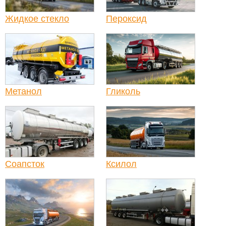
Жидкое стекло
Пероксид
Метанол
Гликоль
Соапсток
Ксилол