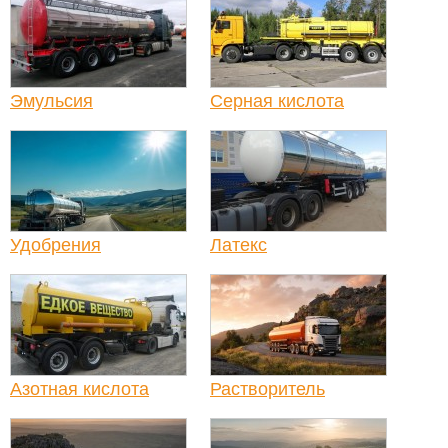
Эмульсия
Серная кислота
Удобрения
Латекс
Азотная кислота
Растворитель